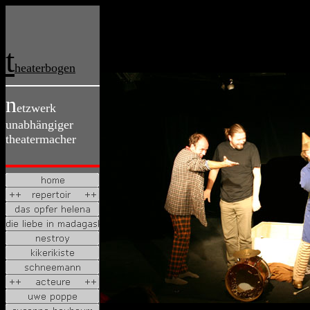
t
heaterbogen
n
etzwerk
unabhängiger
theatermacher